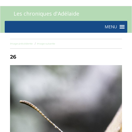
Les chroniques d'Adélaïde
MENU
Image précédente
Image suivante
26