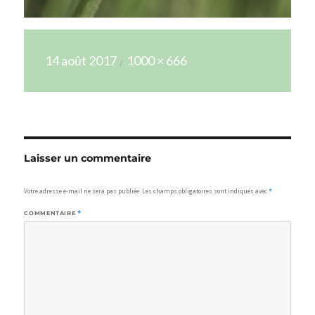
Publié
Taille
14 août 2017
1000 × 666
le
réelle
Laisser un commentaire
Votre adresse e-mail ne sera pas publiée.
Les champs obligatoires sont indiqués avec
*
COMMENTAIRE
*