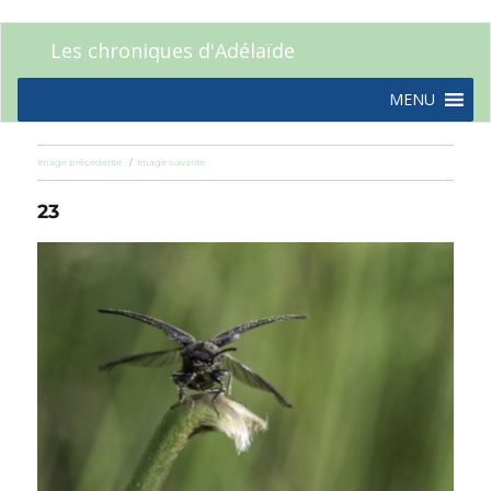
Les chroniques d'Adélaïde
MENU
Image précédente
Image suivante
23