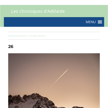
Les chroniques d'Adélaïde
MENU
Image précédente
Image suivante
26