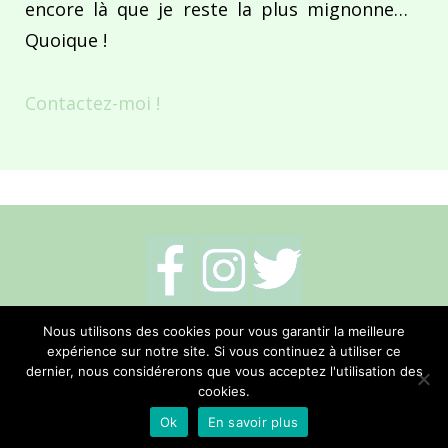
encore là que je reste la plus mignonne…
Quoique !
Contactez-moi !
Mentions légales
-
Politique de cookies
-
Nous utilisons des cookies pour vous garantir la meilleure
expérience sur notre site. Si vous continuez à utiliser ce
Me contacter
dernier, nous considérerons que vous acceptez l'utilisation des
cookies.
Réalisation Hano Communication
Ok
En savoir plus