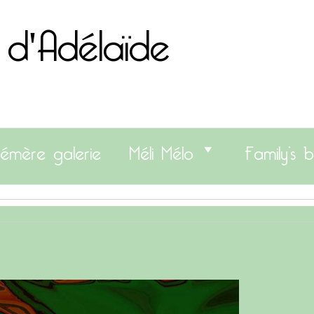
 d'Adélaïde
émère galerie
Méli Mélo
Family’s b