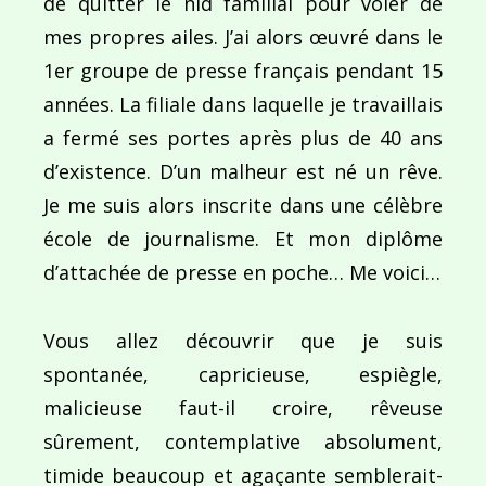
de quitter le nid familial pour voler de
Navigation
mes propres ailes. J’ai alors œuvré dans le
de
PUBLIÉ DANS
1er groupe de presse français pendant 15
Digital’Art
l’article
années. La filiale dans laquelle je travaillais
a fermé ses portes après plus de 40 ans
d’existence. D’un malheur est né un rêve.
Je me suis alors inscrite dans une célèbre
école de journalisme. Et mon diplôme
d’attachée de presse en poche… Me voici…
Vous allez découvrir que je suis
spontanée, capricieuse, espiègle,
malicieuse faut-il croire, rêveuse
sûrement, contemplative absolument,
timide beaucoup et agaçante semblerait-