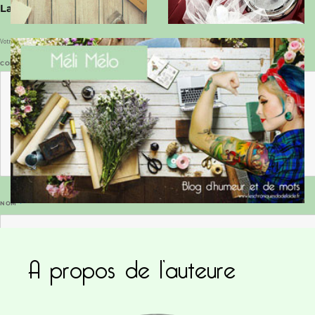
Laisser un commentaire
Votre adresse e-mail ne sera pas publiée.
Les champs obligatoires sont indiqués avec
*
COMMENTAIRE
*
NOM
*
A propos de l’auteure
E-MAIL
*