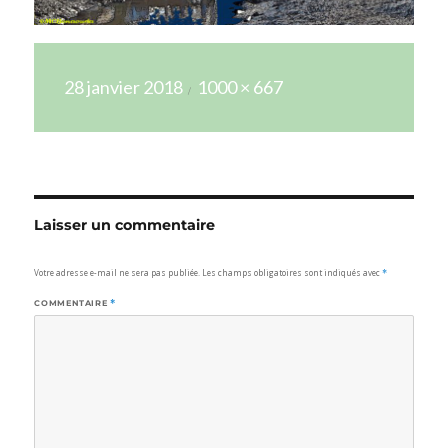
Publié
Taille
28 janvier 2018
1000 × 667
le
réelle
Laisser un commentaire
Votre adresse e-mail ne sera pas publiée.
Les champs obligatoires sont indiqués avec
*
COMMENTAIRE
*