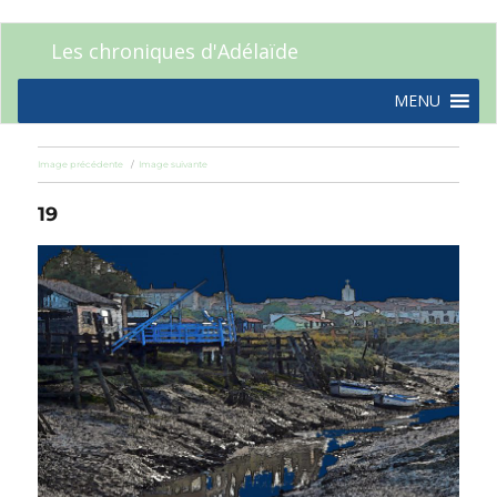
Les chroniques d'Adélaïde
MENU
Image précédente
Image suivante
19