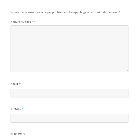
Votre adresse e-mail ne sera pas publiée.
Les champs obligatoires sont indiqués avec
*
COMMENTAIRE
*
NOM
*
E-MAIL
*
SITE WEB