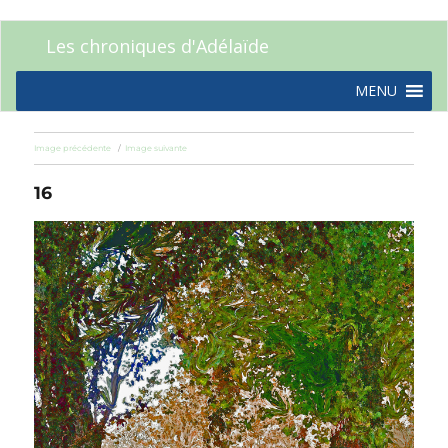
Les chroniques d'Adélaïde
MENU
Image précédente
Image suivante
16