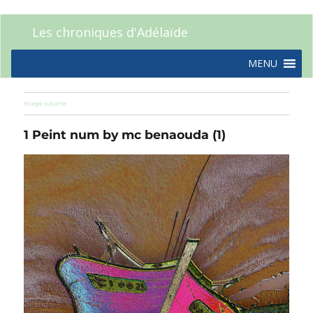
Les chroniques d'Adélaïde
MENU
Image suivante
1 Peint num by mc benaouda (1)