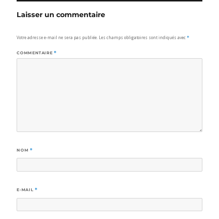
Laisser un commentaire
Votre adresse e-mail ne sera pas publiée.
Les champs obligatoires sont indiqués avec
*
COMMENTAIRE
*
NOM
*
E-MAIL
*