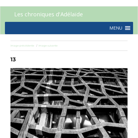
Les chroniques d'Adélaïde
MENU
Image précédente
Image suivante
13