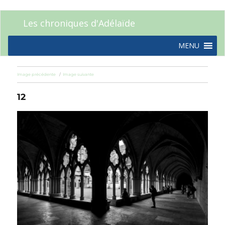
Les chroniques d'Adélaïde
MENU
Image précédente
Image suivante
12