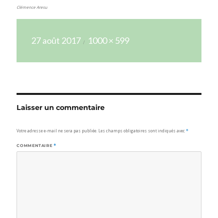
Clémence Aresu
Publié
Taille
27 août 2017
1000 × 599
le
réelle
Laisser un commentaire
Votre adresse e-mail ne sera pas publiée.
Les champs obligatoires sont indiqués avec
*
COMMENTAIRE
*