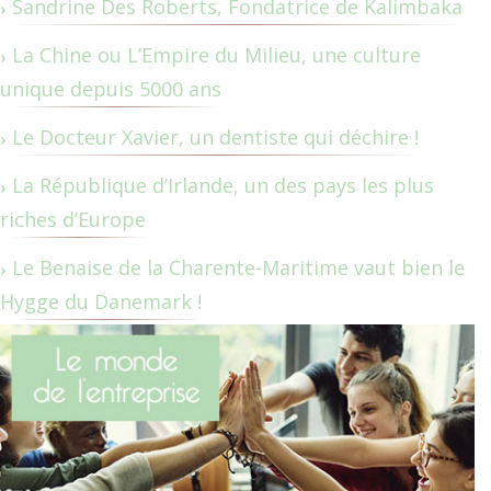
Sandrine Des Roberts, Fondatrice de Kalimbaka
La Chine ou L’Empire du Milieu, une culture
unique depuis 5000 ans
Le Docteur Xavier, un dentiste qui déchire !
La République d’Irlande, un des pays les plus
riches d’Europe
Le Benaise de la Charente-Maritime vaut bien le
Hygge du Danemark !