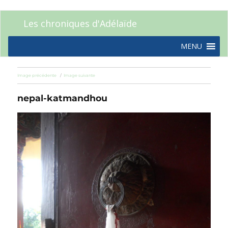
Les chroniques d'Adélaïde
MENU
Image précédente
Image suivante
nepal-katmandhou