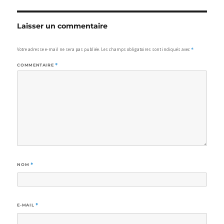
Laisser un commentaire
Votre adresse e-mail ne sera pas publiée.
Les champs obligatoires sont indiqués avec
*
COMMENTAIRE
*
NOM
*
E-MAIL
*