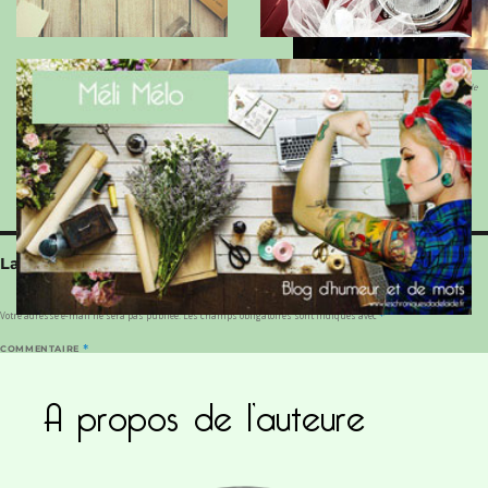
Dubaï, Burj Kalifa, tour plus haute du Monde
Laisser un commentaire
Votre adresse e-mail ne sera pas publiée.
Les champs obligatoires sont indiqués avec
*
COMMENTAIRE
*
A propos de l’auteure