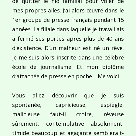
de quitter le nid familial pour voler de
mes propres ailes. J’ai alors œuvré dans le
Ce site utilise Akismet pour réduire les indésirab
1er groupe de presse français pendant 15
commentaires sont traitées
.
années. La filiale dans laquelle je travaillais
a fermé ses portes après plus de 40 ans
d’existence. D’un malheur est né un rêve.
Je me suis alors inscrite dans une célèbre
école de journalisme. Et mon diplôme
Navigation
d’attachée de presse en poche… Me voici…
de
PUBLIÉ DANS
Un peu de partout et d’ailleurs
Vous allez découvrir que je suis
l’article
spontanée, capricieuse, espiègle,
malicieuse faut-il croire, rêveuse
sûrement, contemplative absolument,
timide beaucoup et agaçante semblerait-