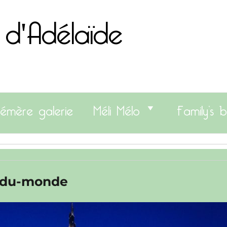
 d'Adélaïde
émère galerie
Méli Mélo
Family’s b
e-du-monde