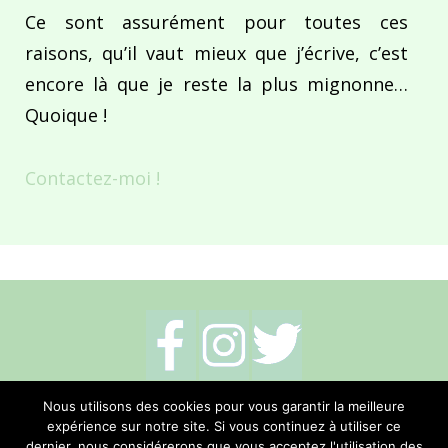
Ce sont assurément pour toutes ces
raisons, qu’il vaut mieux que j’écrive, c’est
encore là que je reste la plus mignonne…
Quoique !
Contactez-moi !
Mentions légales
-
Politique de cookies
-
Nous utilisons des cookies pour vous garantir la meilleure
expérience sur notre site. Si vous continuez à utiliser ce
Me contacter
dernier, nous considérerons que vous acceptez l'utilisation des