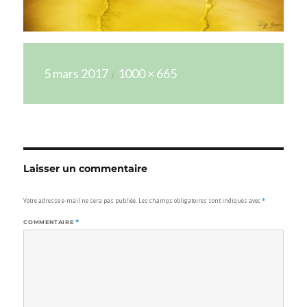
Publié
Taille
5 mars 2017
1000 × 665
le
réelle
Laisser un commentaire
Votre adresse e-mail ne sera pas publiée.
Les champs obligatoires sont indiqués avec
*
COMMENTAIRE
*