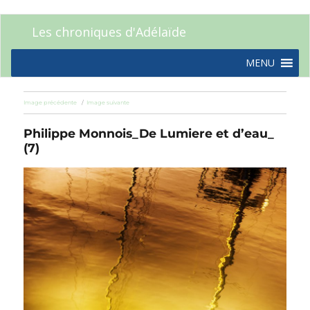
Les chroniques d'Adélaïde
MENU
Image précédente
Image suivante
Philippe Monnois_De Lumiere et d’eau_
(7)