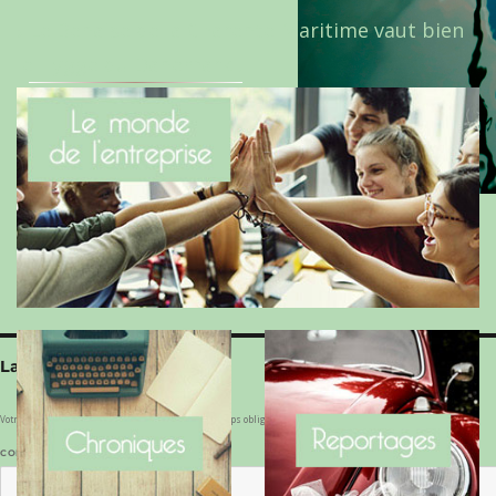
Le Benaise de la Charente-Maritime vaut bien
le Hygge du Danemark !
Laisser un commentaire
Votre adresse e-mail ne sera pas publiée.
Les champs obligatoires sont indiqués avec
*
COMMENTAIRE
*