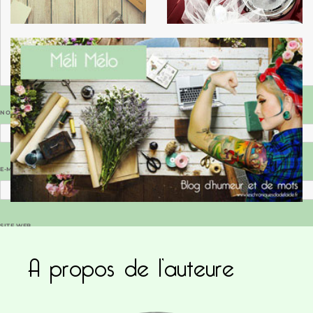
NOM
*
E-MAIL
*
SITE WEB
A propos de l’auteure
Enregistrer mon nom, mon e-mail et mon site dans le navigateur pour mon prochain commentaire.