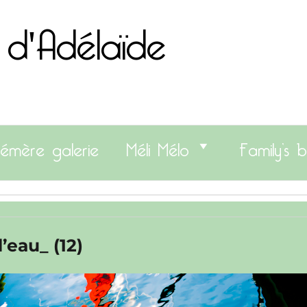
 d'Adélaïde
émère galerie
Méli Mélo
Family’s b
eau_ (12)