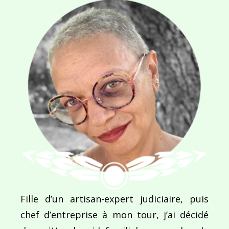
Ce site utilise Akismet pour réduire les indésirab
commentaires sont traitées
.
Navigation
de
PUBLIÉ DANS
Fille d’un artisan-expert judiciaire, puis
De lumière et d’eau…
l’article
chef d’entreprise à mon tour, j’ai décidé