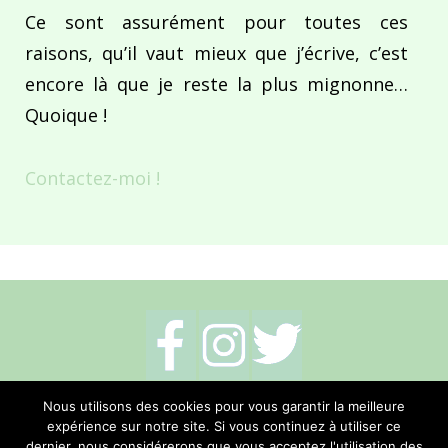
Ce sont assurément pour toutes ces
raisons, qu’il vaut mieux que j’écrive, c’est
encore là que je reste la plus mignonne…
Quoique !
Contactez-moi !
Mentions légales
-
Politique de cookies
-
Nous utilisons des cookies pour vous garantir la meilleure
expérience sur notre site. Si vous continuez à utiliser ce
Me contacter
dernier, nous considérerons que vous acceptez l'utilisation des