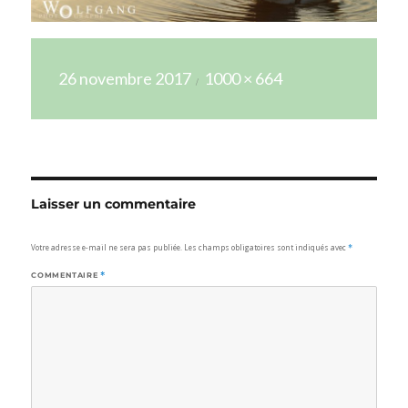
Publié
Taille
26 novembre 2017
1000 × 664
le
réelle
Laisser un commentaire
Votre adresse e-mail ne sera pas publiée.
Les champs obligatoires sont indiqués avec
*
COMMENTAIRE
*