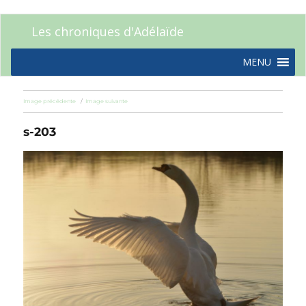
Les chroniques d'Adélaïde
MENU
Image précédente
Image suivante
s-203