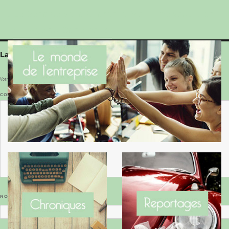
Le Benaise de la Charente-Maritime vaut bien
le Hygge du Danemark !
Laisser un commentaire
Votre adresse e-mail ne sera pas publiée.
Les champs obligatoires sont indiqués avec
*
COMMENTAIRE
*
NOM
*