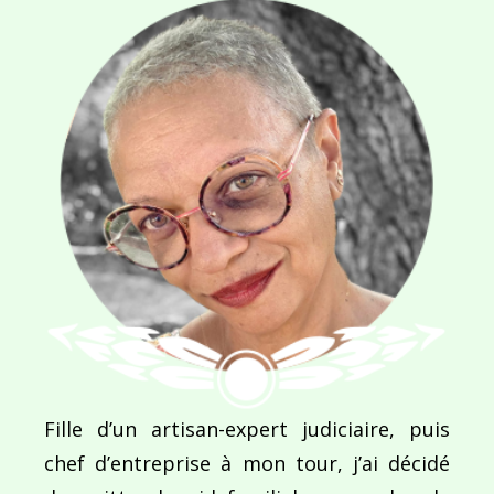
Navigation
de
PUBLIÉ DANS
Culture Sport
l’article
Fille d’un artisan-expert judiciaire, puis
chef d’entreprise à mon tour, j’ai décidé