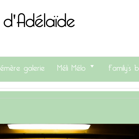
 d'Adélaïde
émère galerie
Méli Mélo
Family’s b