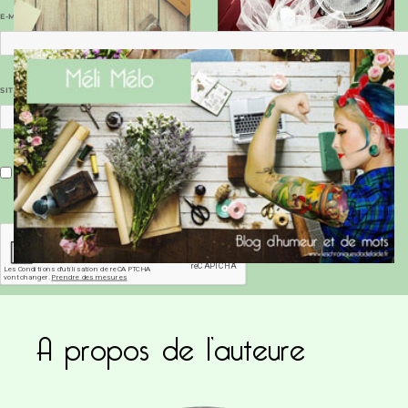
E-MAIL
*
SITE WEB
Enregistrer mon nom, mon e-mail et mon site dans le navigateur pour mon prochain commentaire.
A propos de l’auteure
Ce site utilise Akismet pour réduire les indésirab
commentaires sont traitées
.