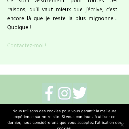
Ce sont assurément pour toutes ces
raisons, qu’il vaut mieux que j’écrive, c’est
encore là que je reste la plus mignonne…
Quoique !
Contactez-moi !
Mentions légales
-
Politique de cookies
-
Nous utilisons des cookies pour vous garantir la meilleure
expérience sur notre site. Si vous continuez à utiliser ce
Me contacter
dernier, nous considérerons que vous acceptez l'utilisation des
cookies.