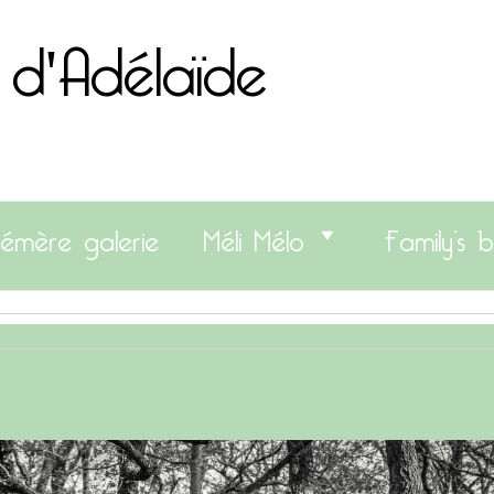
 d'Adélaïde
émère galerie
Méli Mélo
Family’s b