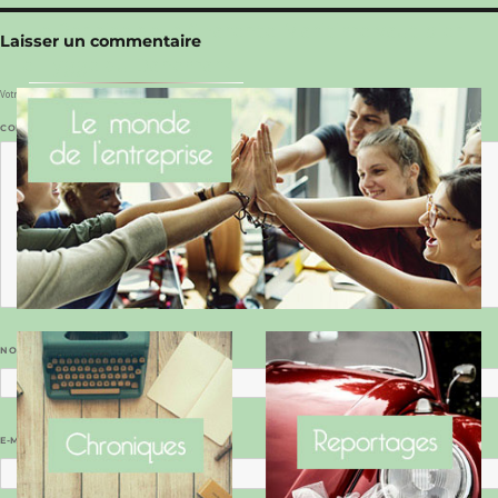
Le Benaise de la Charente-Maritime vaut bien
Laisser un commentaire
le Hygge du Danemark !
Votre adresse e-mail ne sera pas publiée.
Les champs obligatoires sont indiqués avec
*
COMMENTAIRE
*
NOM
*
E-MAIL
*