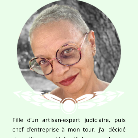
Navigation
de
PUBLIÉ DANS
La couleur tombée du ciel
l’article
Fille d’un artisan-expert judiciaire, puis
chef d’entreprise à mon tour, j’ai décidé