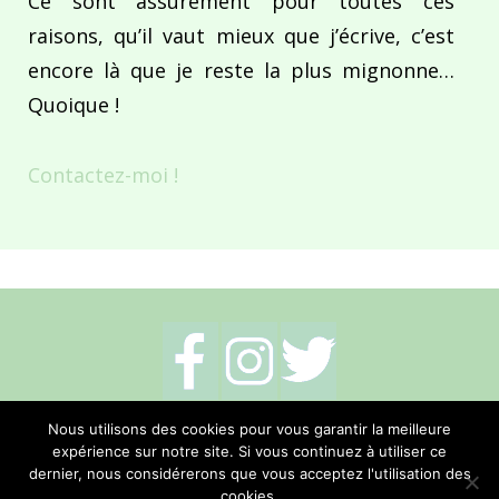
Ce sont assurément pour toutes ces
raisons, qu’il vaut mieux que j’écrive, c’est
encore là que je reste la plus mignonne…
Quoique !
Contactez-moi !
Mentions légales
-
Politique de cookies
-
Nous utilisons des cookies pour vous garantir la meilleure
expérience sur notre site. Si vous continuez à utiliser ce
Me contacter
dernier, nous considérerons que vous acceptez l'utilisation des
cookies.