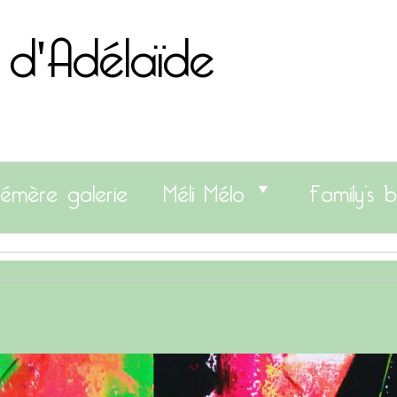
 d'Adélaïde
émère galerie
Méli Mélo
Family’s b