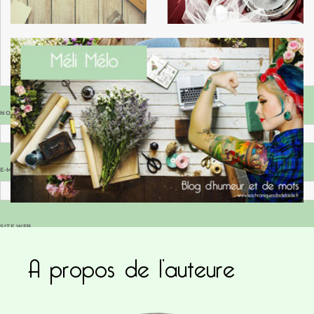
NOM
*
E-MAIL
*
SITE WEB
A propos de l’auteure
Enregistrer mon nom, mon e-mail et mon site dans le navigateur pour mon prochain commentaire.