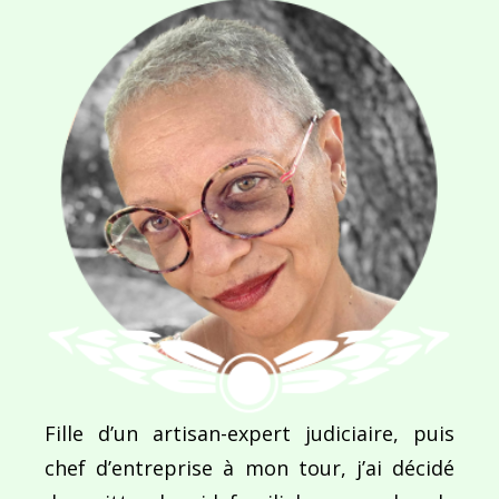
Ce site utilise Akismet pour réduire les indésirab
commentaires sont traitées
.
Navigation
de
PUBLIÉ DANS
Fille d’un artisan-expert judiciaire, puis
Colorpop
l’article
chef d’entreprise à mon tour, j’ai décidé