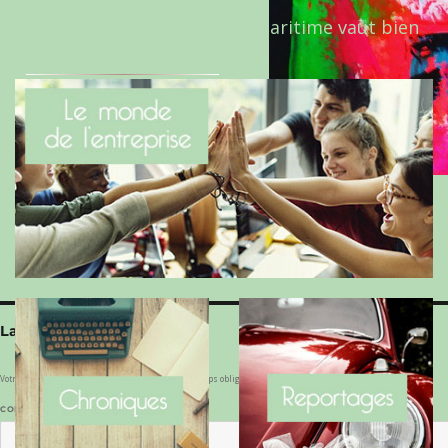
Le Benaise de la Charente-Maritime vaut bien
le Hygge du Danemark !
Laisser un commentaire
Votre adresse e-mail ne sera pas publiée.
Les champs obligatoires sont indiqués avec
*
COMMENTAIRE
*