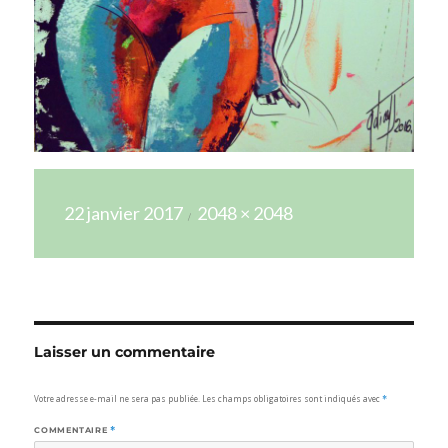
Publié
Taille
22 janvier 2017
2048 × 2048
le
réelle
Laisser un commentaire
Votre adresse e-mail ne sera pas publiée.
Les champs obligatoires sont indiqués avec
*
COMMENTAIRE
*