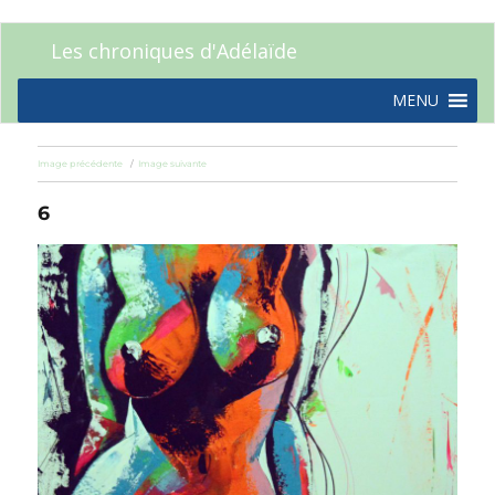
Les chroniques d'Adélaïde
MENU
Image précédente
Image suivante
6