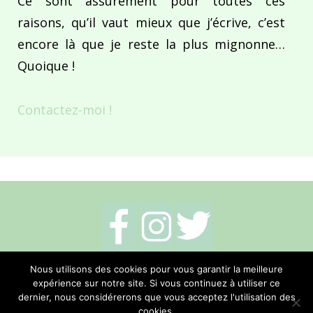
Ce sont assurément pour toutes ces
raisons, qu’il vaut mieux que j’écrive, c’est
encore là que je reste la plus mignonne…
Quoique !
Contactez-moi !
Mentions légales
-
Politique de cookies
-
Nous utilisons des cookies pour vous garantir la meilleure
expérience sur notre site. Si vous continuez à utiliser ce
Me contacter
dernier, nous considérerons que vous acceptez l'utilisation des
cookies.