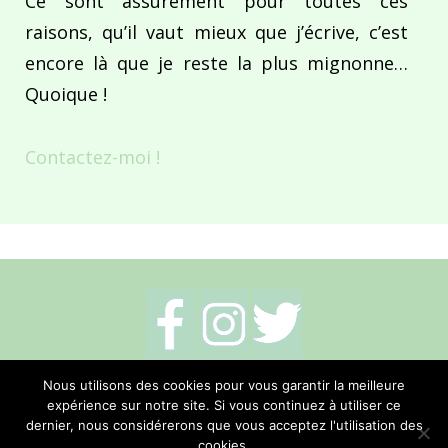
Ce sont assurément pour toutes ces
raisons, qu’il vaut mieux que j’écrive, c’est
encore là que je reste la plus mignonne…
Quoique !
Contactez-moi !
Mentions légales
-
Politique de cookies
-
Nous utilisons des cookies pour vous garantir la meilleure
expérience sur notre site. Si vous continuez à utiliser ce
Me contacter
dernier, nous considérerons que vous acceptez l'utilisation des
cookies.