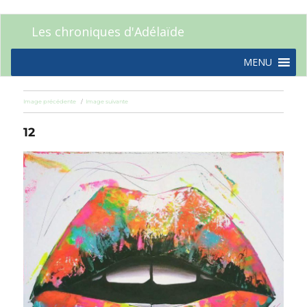
Les chroniques d'Adélaïde
MENU
Image précédente
Image suivante
12