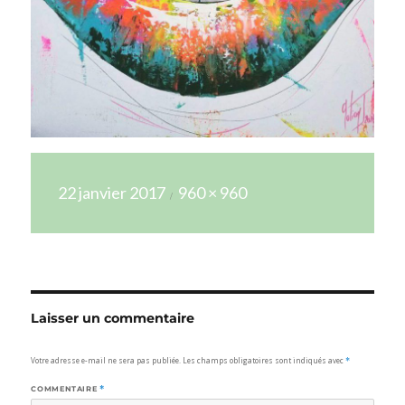
Publié
Taille
22 janvier 2017
960 × 960
le
réelle
Laisser un commentaire
Votre adresse e-mail ne sera pas publiée.
Les champs obligatoires sont indiqués avec
*
COMMENTAIRE
*