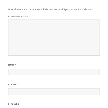
Votre adresse e-mail ne sera pas publiée.
Les champs obligatoires sont indiqués avec
*
COMMENTAIRE
*
NOM
*
E-MAIL
*
SITE WEB