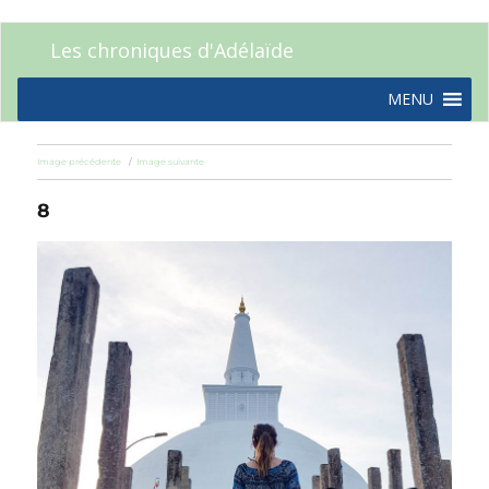
Les chroniques d'Adélaïde
MENU
Image précédente
Image suivante
8