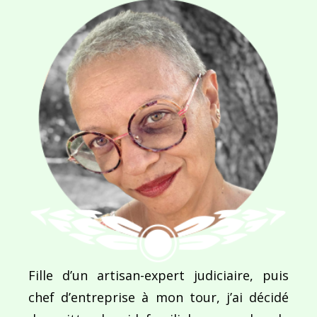
commentaires sont traitées
.
Navigation
de
PUBLIÉ DANS
Cadaquès
l’article
Fille d’un artisan-expert judiciaire, puis
chef d’entreprise à mon tour, j’ai décidé