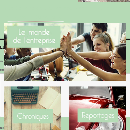
Le Benaise de la Charente-Maritime vaut bien
le Hygge du Danemark !
Laisser un commentaire
Votre adresse e-mail ne sera pas publiée.
Les champs obligatoires sont indiqués avec
*
COMMENTAIRE
*
NOM
*