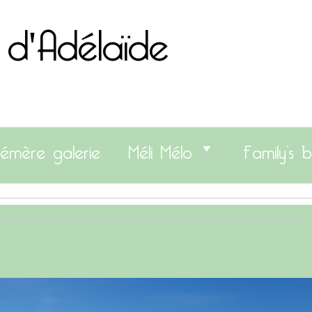
 d'Adélaïde
émère galerie
Méli Mélo
Family’s b