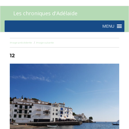
Les chroniques d'Adélaïde
MENU
Image précédente
Image suivante
12