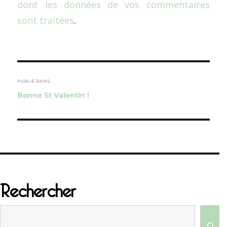
dont les données de vos commentaires
sont traitées
.
Navigation
de
PUBLIÉ DANS
Bonne St Valentin !
l’article
Rechercher