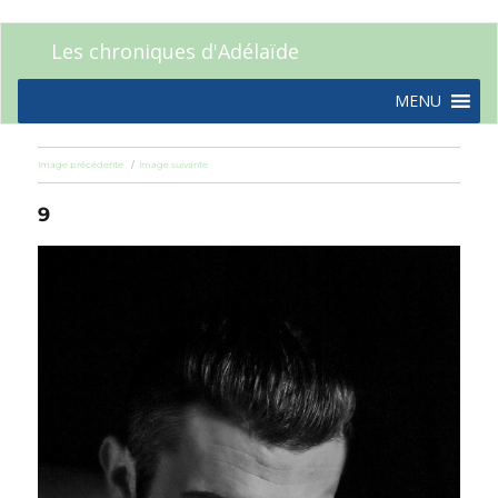
Les chroniques d'Adélaïde
MENU
Image précédente
Image suivante
9