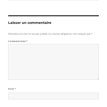
Laisser un commentaire
Votre adresse e-mail ne sera pas publiée.
Les champs obligatoires sont indiqués avec
*
COMMENTAIRE
*
NOM
*