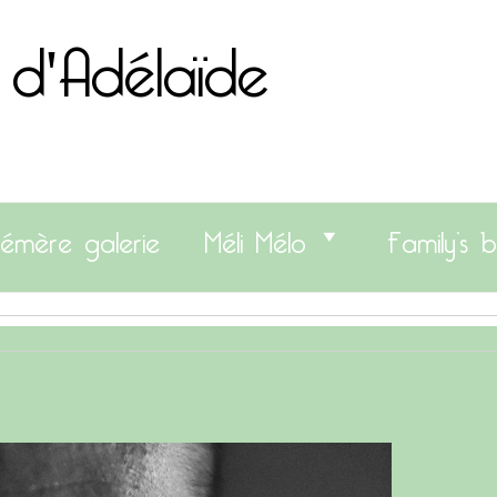
 d'Adélaïde
émère galerie
Méli Mélo
Family’s b