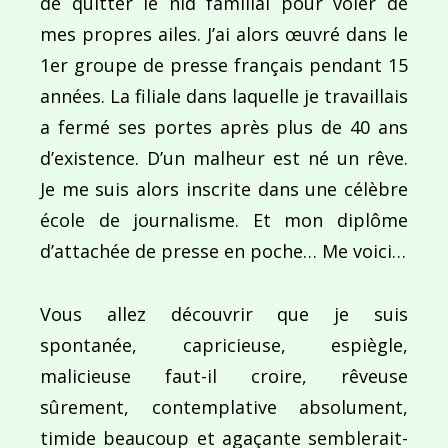
de quitter le nid familial pour voler de
Navigation
mes propres ailes. J’ai alors œuvré dans le
de
PUBLIÉ DANS
1er groupe de presse français pendant 15
Bonne St Valentin !
l’article
années. La filiale dans laquelle je travaillais
a fermé ses portes après plus de 40 ans
d’existence. D’un malheur est né un rêve.
Je me suis alors inscrite dans une célèbre
école de journalisme. Et mon diplôme
d’attachée de presse en poche… Me voici…
Vous allez découvrir que je suis
spontanée, capricieuse, espiègle,
malicieuse faut-il croire, rêveuse
sûrement, contemplative absolument,
timide beaucoup et agaçante semblerait-