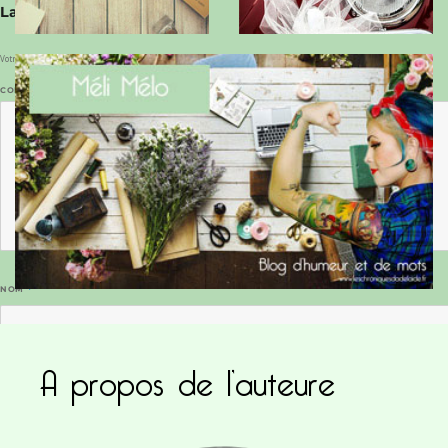
Laisser un commentaire
Votre adresse e-mail ne sera pas publiée.
Les champs obligatoires sont indiqués avec
*
COMMENTAIRE
*
NOM
*
A propos de l’auteure
E-MAIL
*