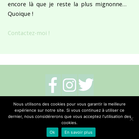
encore là que je reste la plus mignonne…
Quoique !
Contactez-moi !
Mentions légales
-
Politique de cookies
-
Nous utilisons des cookies pour vous garantir la meilleure
expérience sur notre site. Si vous continuez à utiliser ce
Me contacter
dernier, nous considérerons que vous acceptez l'utilisation des
cookies.
Réalisation Hano Communication
Ok
En savoir plus