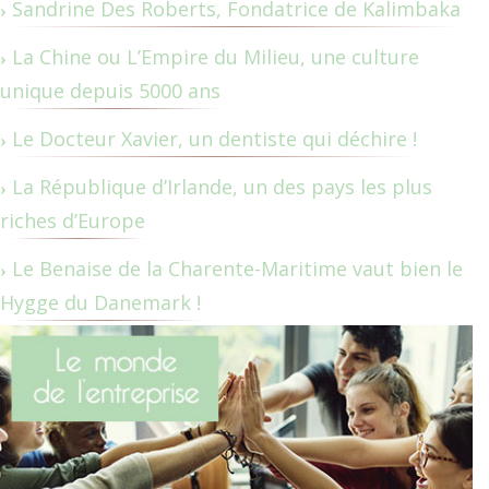
Sandrine Des Roberts, Fondatrice de Kalimbaka
La Chine ou L’Empire du Milieu, une culture
unique depuis 5000 ans
Le Docteur Xavier, un dentiste qui déchire !
La République d’Irlande, un des pays les plus
riches d’Europe
Le Benaise de la Charente-Maritime vaut bien le
Hygge du Danemark !