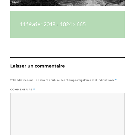
Publié
Taille
11 février 2018
1024 × 665
le
réelle
Laisser un commentaire
Votre adresse e-mail ne sera pas publiée.
Les champs obligatoires sont indiqués avec
*
COMMENTAIRE
*