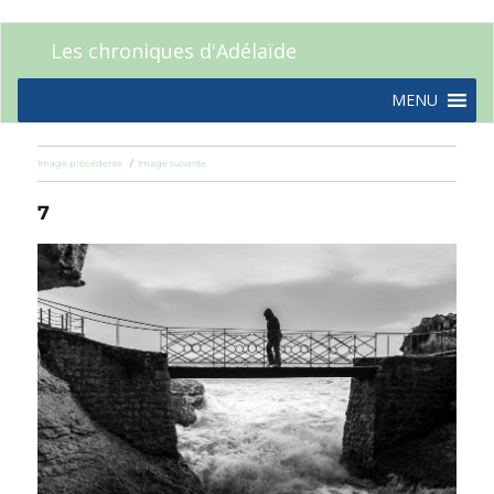
Les chroniques d'Adélaïde
MENU
Image précédente
Image suivante
7