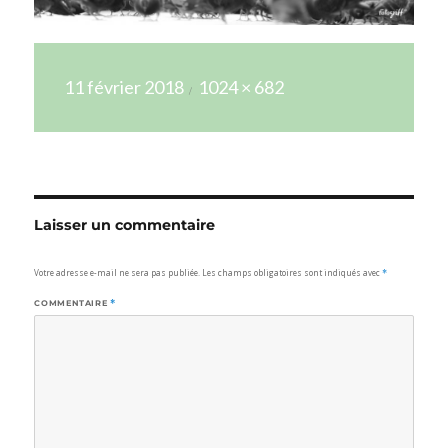
Publié
Taille
11 février 2018
1024 × 682
le
réelle
Laisser un commentaire
Votre adresse e-mail ne sera pas publiée.
Les champs obligatoires sont indiqués avec
*
COMMENTAIRE
*