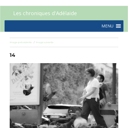
Les chroniques d'Adélaïde
MENU
Image précédente
Image suivante
14