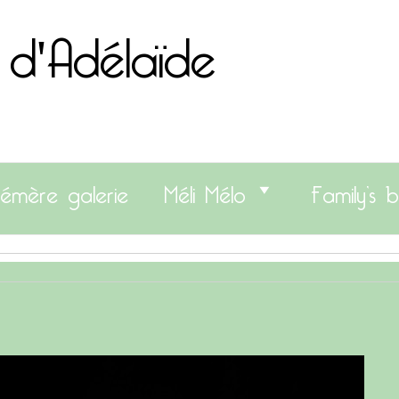
 d'Adélaïde
émère galerie
Méli Mélo
Family’s b