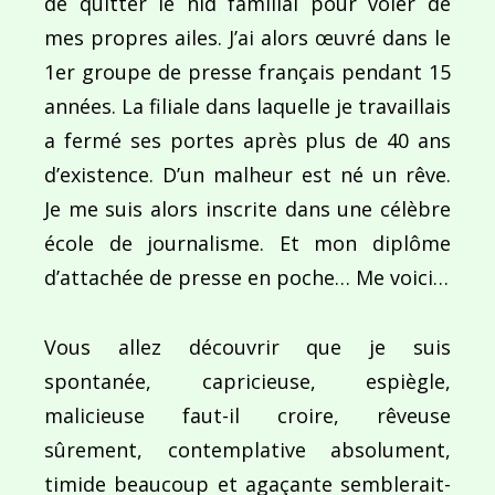
de quitter le nid familial pour voler de
Navigation
mes propres ailes. J’ai alors œuvré dans le
de
PUBLIÉ DANS
1er groupe de presse français pendant 15
Ballade des dames du temps jadis
l’article
années. La filiale dans laquelle je travaillais
a fermé ses portes après plus de 40 ans
d’existence. D’un malheur est né un rêve.
Je me suis alors inscrite dans une célèbre
école de journalisme. Et mon diplôme
d’attachée de presse en poche… Me voici…
Vous allez découvrir que je suis
spontanée, capricieuse, espiègle,
malicieuse faut-il croire, rêveuse
sûrement, contemplative absolument,
timide beaucoup et agaçante semblerait-