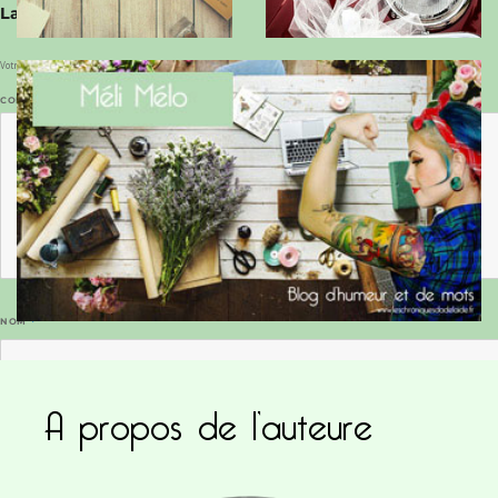
Laisser un commentaire
Votre adresse e-mail ne sera pas publiée.
Les champs obligatoires sont indiqués avec
*
COMMENTAIRE
*
NOM
*
A propos de l’auteure
E-MAIL
*