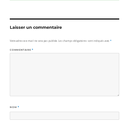
Laisser un commentaire
Votre adresse e-mail ne sera pas publiée.
Les champs obligatoires sont indiqués avec
*
COMMENTAIRE
*
NOM
*