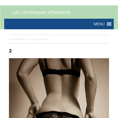
Les chroniques d'Adélaïde
MENU
Image précédente
Image suivante
2