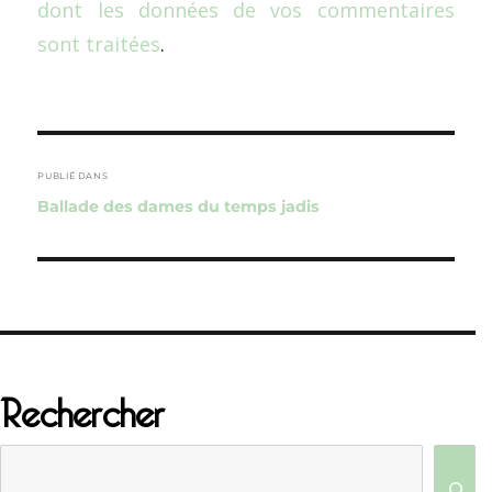
dont les données de vos commentaires
sont traitées
.
Navigation
de
PUBLIÉ DANS
Ballade des dames du temps jadis
l’article
Rechercher