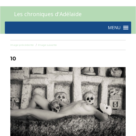
Les chroniques d'Adélaïde
MENU
Image précédente
Image suivante
10