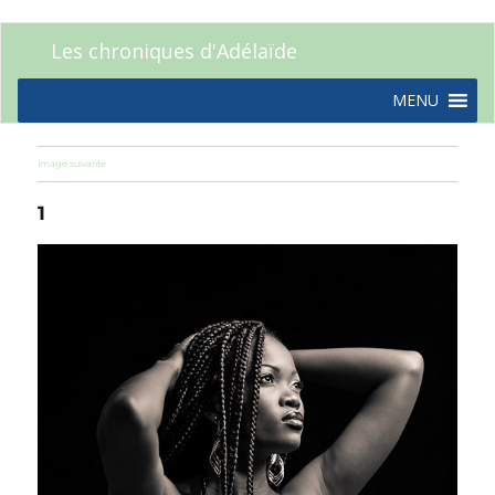
Les chroniques d'Adélaïde
MENU
Image suivante
1