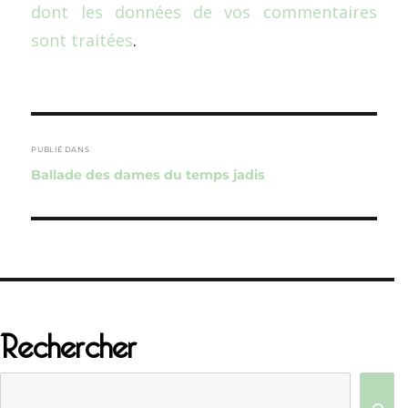
dont les données de vos commentaires
sont traitées
.
Navigation
de
PUBLIÉ DANS
Ballade des dames du temps jadis
l’article
Rechercher