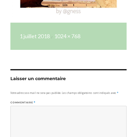
Publié
Taille
1 juillet 2018
1024 × 768
le
réelle
Laisser un commentaire
Votre adresse e-mail ne sera pas publiée.
Les champs obligatoires sont indiqués avec
*
COMMENTAIRE
*