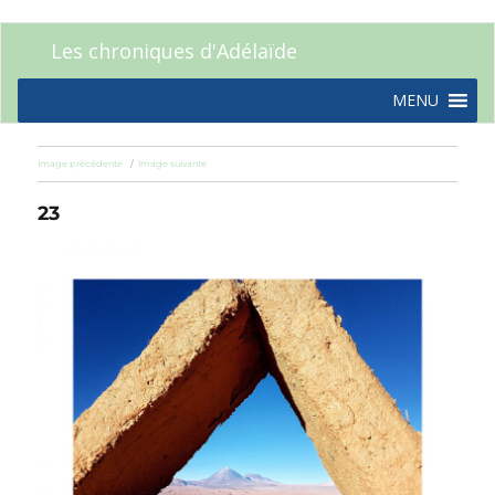
Les chroniques d'Adélaïde
MENU
Image précédente
Image suivante
23