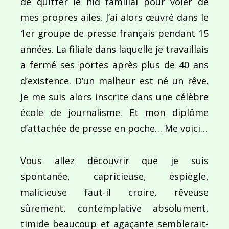
de quitter le nid familial pour voler de
mes propres ailes. J’ai alors œuvré dans le
Navigation
1er groupe de presse français pendant 15
de
PUBLIÉ DANS
années. La filiale dans laquelle je travaillais
Atacama
l’article
a fermé ses portes après plus de 40 ans
d’existence. D’un malheur est né un rêve.
Je me suis alors inscrite dans une célèbre
école de journalisme. Et mon diplôme
d’attachée de presse en poche… Me voici…
Vous allez découvrir que je suis
spontanée, capricieuse, espiègle,
malicieuse faut-il croire, rêveuse
sûrement, contemplative absolument,
timide beaucoup et agaçante semblerait-