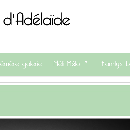
 d'Adélaïde
émère galerie
Méli Mélo
Family’s b