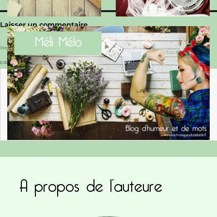
Laisser un commentaire
Votre adresse e-mail ne sera pas publiée.
Les champs obligatoires sont indiqués avec
*
COMMENTAIRE
*
NOM
*
A propos de l’auteure
E-MAIL
*