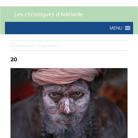
Les chroniques d'Adélaïde
MENU
Image précédente
Image suivante
20