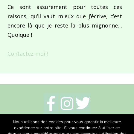
Ce sont assurément pour toutes ces
raisons, qu’il vaut mieux que j’écrive, c’est
encore là que je reste la plus mignonne…
Quoique !
Contactez-moi !
Mentions légales
-
Politique de cookies
-
Nous utilisons des cookies pour vous garantir la meilleure
expérience sur notre site. Si vous continuez à utiliser ce
Me contacter
dernier, nous considérerons que vous acceptez l'utilisation des