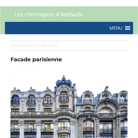
Les chroniques d'Adélaïde
MENU
Image précédente
Image suivante
Facade parisienne