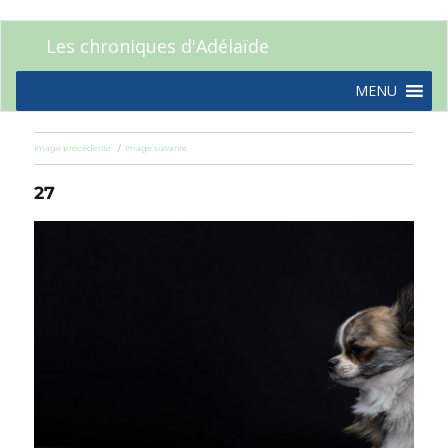
Les chroniques d'Adélaïde
MENU
Image précédente
Image suivante
27