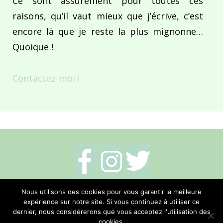
Ce sont assurément pour toutes ces
raisons, qu’il vaut mieux que j’écrive, c’est
encore là que je reste la plus mignonne…
Quoique !
Contactez-moi !
Mentions légales
-
Politique de cookies
-
Nous utilisons des cookies pour vous garantir la meilleure
expérience sur notre site. Si vous continuez à utiliser ce
Me contacter
dernier, nous considérerons que vous acceptez l'utilisation des
cookies.