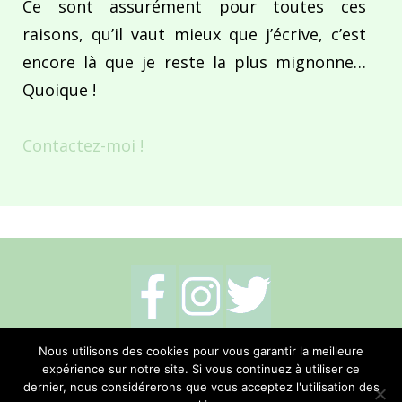
Ce sont assurément pour toutes ces
raisons, qu’il vaut mieux que j’écrive, c’est
encore là que je reste la plus mignonne…
Quoique !
Contactez-moi !
Mentions légales
-
Politique de cookies
-
Nous utilisons des cookies pour vous garantir la meilleure
expérience sur notre site. Si vous continuez à utiliser ce
Me contacter
dernier, nous considérerons que vous acceptez l'utilisation des