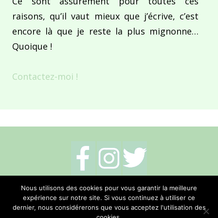
Ce sont assurément pour toutes ces
raisons, qu’il vaut mieux que j’écrive, c’est
encore là que je reste la plus mignonne…
Quoique !
Contactez-moi !
Mentions légales
-
Politique de cookies
-
Nous utilisons des cookies pour vous garantir la meilleure
expérience sur notre site. Si vous continuez à utiliser ce
Me contacter
dernier, nous considérerons que vous acceptez l'utilisation des
cookies.