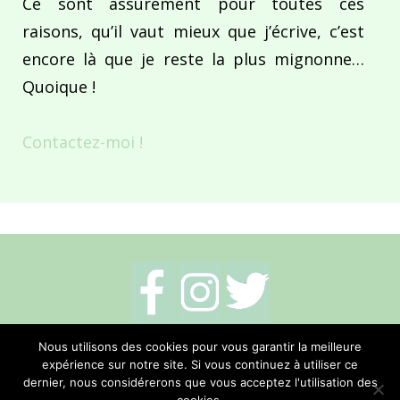
Ce sont assurément pour toutes ces
raisons, qu’il vaut mieux que j’écrive, c’est
encore là que je reste la plus mignonne…
Quoique !
Contactez-moi !
Mentions légales
-
Politique de cookies
-
Nous utilisons des cookies pour vous garantir la meilleure
expérience sur notre site. Si vous continuez à utiliser ce
Me contacter
dernier, nous considérerons que vous acceptez l'utilisation des