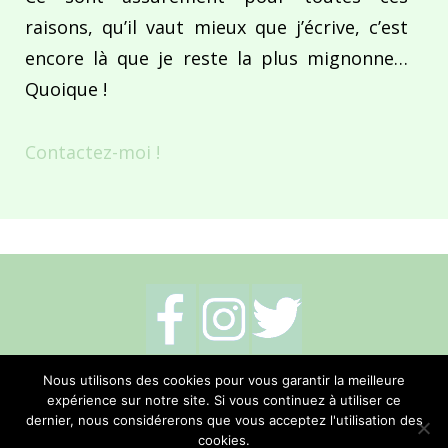
raisons, qu’il vaut mieux que j’écrive, c’est
encore là que je reste la plus mignonne…
Quoique !
Contactez-moi !
Mentions légales
-
Politique de cookies
-
Nous utilisons des cookies pour vous garantir la meilleure
expérience sur notre site. Si vous continuez à utiliser ce
Me contacter
dernier, nous considérerons que vous acceptez l'utilisation des
cookies.