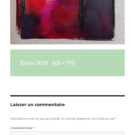
Publié
Taille
10 juin 2018
800 × 790
le
réelle
Laisser un commentaire
Votre adresse e-mail ne sera pas publiée.
Les champs obligatoires sont indiqués avec
*
COMMENTAIRE
*