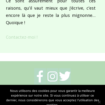
Ce sont assurément pour toutes ces
raisons, qu’il vaut mieux que j’écrive, c’est
encore là que je reste la plus mignonne…
Quoique !
Contactez-moi !
Mentions légales
-
Politique de cookies
-
Nous utilisons des cookies pour vous garantir la meilleure
expérience sur notre site. Si vous continuez à utiliser ce
Me contacter
dernier, nous considérerons que vous acceptez l'utilisation des
cookies.