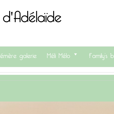
 d'Adélaïde
émère galerie
Méli Mélo
Family’s b