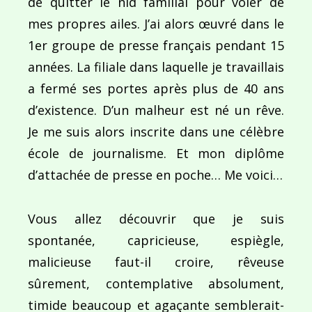
de quitter le nid familial pour voler de
mes propres ailes. J’ai alors œuvré dans le
Ce site utilise Akismet pour réduire les indésirab
1er groupe de presse français pendant 15
commentaires sont traitées
.
années. La filiale dans laquelle je travaillais
a fermé ses portes après plus de 40 ans
d’existence. D’un malheur est né un rêve.
Je me suis alors inscrite dans une célèbre
école de journalisme. Et mon diplôme
Navigation
d’attachée de presse en poche… Me voici…
de
PUBLIÉ DANS
A l’affût…
l’article
Vous allez découvrir que je suis
spontanée, capricieuse, espiègle,
malicieuse faut-il croire, rêveuse
sûrement, contemplative absolument,
timide beaucoup et agaçante semblerait-