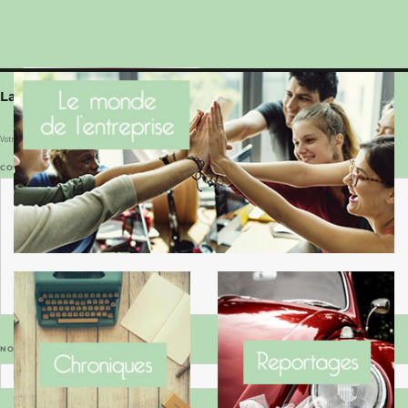
Le Benaise de la Charente-Maritime vaut bien
le Hygge du Danemark !
Laisser un commentaire
Votre adresse e-mail ne sera pas publiée.
Les champs obligatoires sont indiqués avec
*
COMMENTAIRE
*
NOM
*