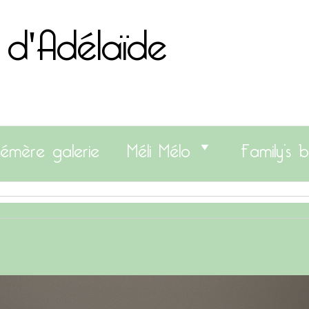
 d'Adélaïde
émère galerie
Méli Mélo
Family’s b