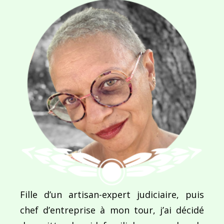
Navigation
de
PUBLIÉ DANS
A l’affût…
l’article
Fille d’un artisan-expert judiciaire, puis
chef d’entreprise à mon tour, j’ai décidé