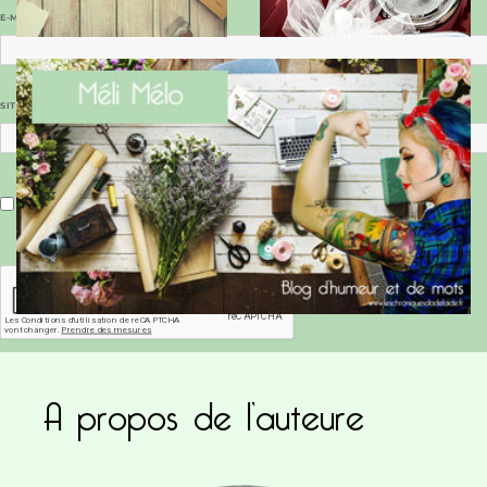
E-MAIL
*
SITE WEB
Enregistrer mon nom, mon e-mail et mon site dans le navigateur pour mon prochain commentaire.
A propos de l’auteure
Ce site utilise Akismet pour réduire les indésirab
commentaires sont traitées
.